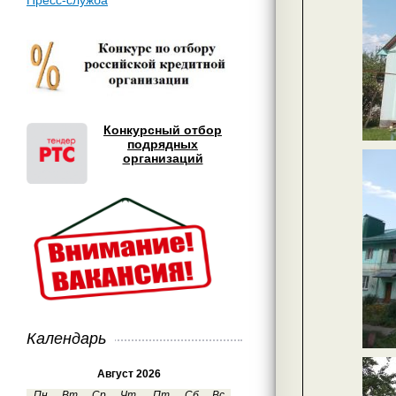
Пресс-служба
Конкурсный отбор
подрядных
организаций
Календарь
Август 2026
Пн
Вт
Ср
Чт
Пт
Сб
Вс