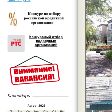
Пресс-служба
Конкурсный отбор
подрядных
организаций
Календарь
Август 2026
Пн
Вт
Ср
Чт
Пт
Сб
Вс