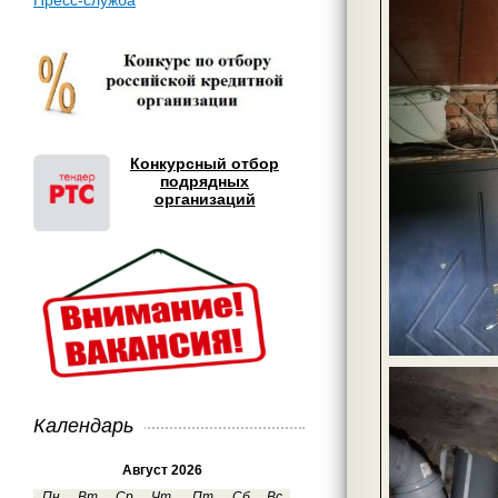
Пресс-служба
Конкурсный отбор
подрядных
организаций
Календарь
Август 2026
Пн
Вт
Ср
Чт
Пт
Сб
Вс