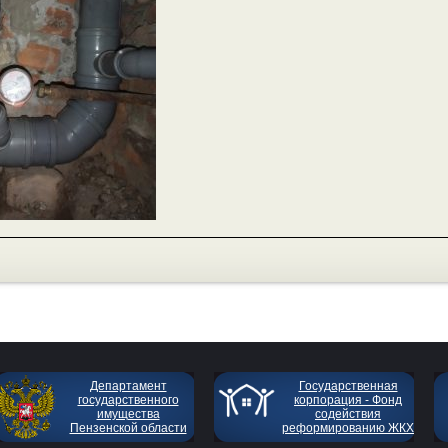
Департамент
Государственная
государственного
корпорация - Фонд
имущества
содействия
Пензенской области
реформированию ЖКХ