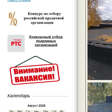
Пресс-служба
Конкурсный отбор
подрядных
организаций
Календарь
Август 2026
Пн
Вт
Ср
Чт
Пт
Сб
Вс