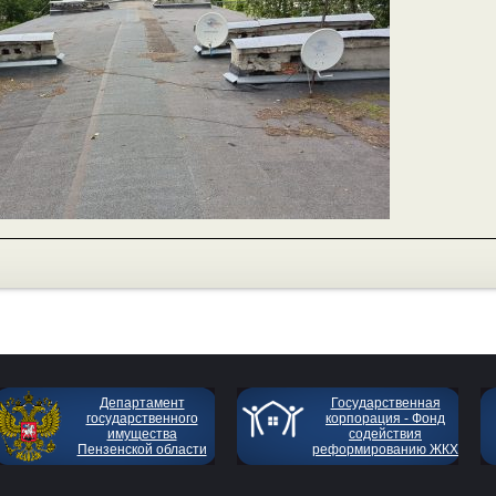
Департамент
Государственная
государственного
корпорация - Фонд
имущества
содействия
Пензенской области
реформированию ЖКХ