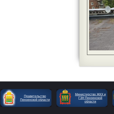
Министерство ЖКХ и
Правительство
ГЗН Пензенской
Пензенской области
области