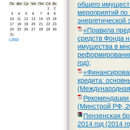
общего имущест
Пн
Вт
Ср
Чт
Пт
Сб
Вс
1
2
мероприятий по
3
4
5
6
7
8
9
энергетической
10
11
12
13
14
15
16
17
18
19
20
21
22
23
«Правила пред
24
25
26
27
28
29
30
31
средств Фонда н
« Июл
имущества в мно
реформированию
год);
«Финансирован
кредита: основн
(Международная 
Рекомендации 
(Минстрой РФ, 2
Пензенская бр
2014 год (2014 г