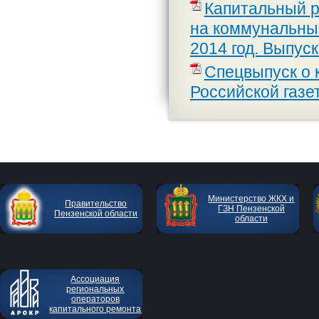
Капитальный р
на коммунальные
2014 год. Выпуск
Спецвыпуск о 
Российской газет
Министерство ЖКХ и
Правительство
ГЗН Пензенской
Пензенской области
области
Ассоциация
региональных
операторов
капитального ремонта