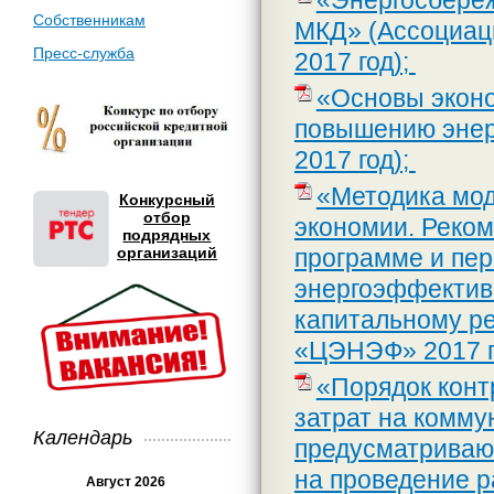
«Энергосбере
Собственникам
МКД» (Ассоциац
Пресс-служба
2017 год);
«Основы эконо
повышению эне
2017 год);
«Методика мод
Конкурсный
отбор
экономии. Реком
подрядных
организаций
программе и пе
энергоэффективн
капитальному р
«ЦЭНЭФ» 2017 г
«Порядок конт
затрат на комму
Календарь
предусматриваю
на проведение р
Август 2026