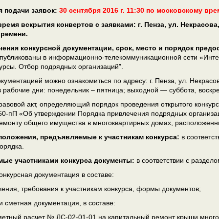
я подачи заявок:
30 сентября 2016 г. 11:30 по московскому вре
 время вскрытия конвертов с заявками:
г. Пенза, ул. Некрасова
времени.
ения конкурсной документации, срок, место и порядок предо
публикованы в информационно-телекоммуникационной сети «Интер
курсы. Отбор подрядных организаций”.
кументацией можно ознакомиться по адресу: г. Пенза, ул. Некрасова
 в рабочие дни: понедельник – пятница; выходной — суббота, воскр
авовой акт, определяющий порядок проведения открытого конкурс
50-пП «Об утверждении Порядка привлечения подрядных организаци
емонту общего имущества в многоквартирных домах, расположенны
положения, предъявляемые к участникам конкурса:
в соответс
орядка.
мые участниками конкурса документы:
в соответствии с раздел
онкурсная документация в составе:
ения, требования к участникам конкурса, формы документов;
и сметная документация, в составе:
етный расчет № ЛС-02-01-01 на капитальный ремонт крыши многокв