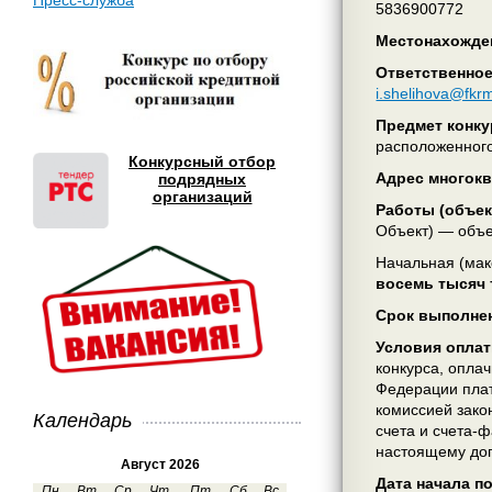
Пресс-служба
5836900772
Местонахожден
Ответственное
i.shelihova@fkr
Предмет конку
расположенного 
Конкурсный отбор
Адрес многокв
подрядных
организаций
Работы (объе
Объект) — объе
Начальная (мак
восемь тысяч 
Срок выполне
Условия оплат
конкурса, оплач
Федерации плат
комиссией зако
Календарь
счета и счета-
настоящему дог
Август 2026
Дата начала п
Пн
Вт
Ср
Чт
Пт
Сб
Вс