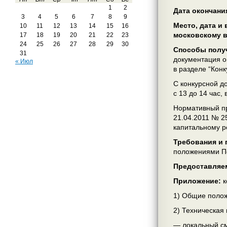
1
2
Дата окончани
3
4
5
6
7
8
9
Место, дата и
10
11
12
13
14
15
16
московскому 
17
18
19
20
21
22
23
24
25
26
27
28
29
30
Способы получ
31
документация о
« Июл
в разделе “Кон
С конкурсной до
с 13 до 14 час,
Нормативный пр
21.04.2011 № 2
капитальному р
Требования и 
положениями П
Предоставляе
Приложение:
к
1) Общие полож
2) Техническая 
— локальный см