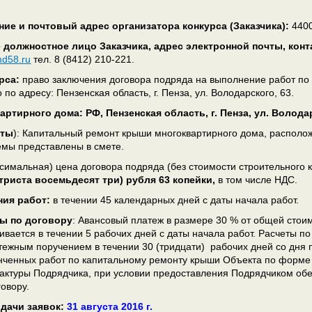
ие и почтовый адрес организатора конкурса (Заказчика):
4400
 должностное лицо Заказчика, адрес электронной почты, кон
md58.ru
тел. 8 (8412) 210-221.
рса:
право заключения договора подряда на выполнение работ по
по адресу: Пензенская область, г. Пенза, ул. Володарского, 63.
артирного дома:
РФ, Пензенская область, г. Пенза, ул. Волода
кты
): Капитальный ремонт крыши многоквартирного дома, расположен
мы представлены в смете.
симальная) цена договора подряда (без стоимости строительного 
триста восемьдесят три) рубля 63 копейки,
в том числе НДС.
ния работ:
в течении 45 календарных дней с даты начала работ.
ы по договору
: Авансовый платеж в размере 30 % от общей стои
ивается в течении 5 рабочих дней с даты начала работ. Расчеты п
ежным поручением в течении 30 (тридцати) рабочих дней со дня 
нченных работ по капитальному ремонту крыши Объекта по форме 
фактуры Подрядчика, при условии предоставления Подрядчиком об
овору.
одачи заявок:
31 августа 2016 г.