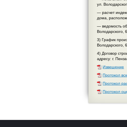
ул. Володарског
— расчет индек
дома, расположе
— ведомость об
Володарского, 6
3) График прои
Володарского, 6
4) Договор стр
адресу: г. Пенза
Извещение
Протокол вс
Протокол ра
Протокол оц