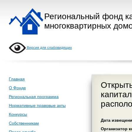
Региональный фонд к
многоквартирных домо
Версия для слабовидящих
Главная
Открыты
О Фонде
капитал
Региональная программа
располо
Нормативные правовые акты
Конкурсы
Дата извещения
Собственникам
Организатор ко