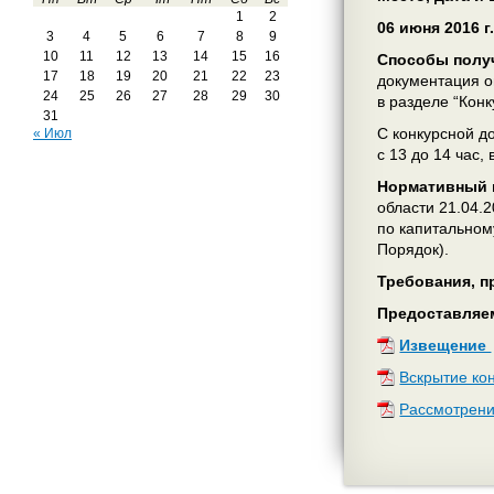
1
2
06 июня 2016
г
3
4
5
6
7
8
9
10
11
12
13
14
15
16
Способы получ
17
18
19
20
21
22
23
документация 
24
25
26
27
28
29
30
в разделе “Кон
31
С конкурсной до
« Июл
с 13 до 14 час,
Нормативный п
области 21.04.
по капитальном
Порядок).
Требования, п
Предоставляе
Извещение
Вскрытие ко
Рассмотрени