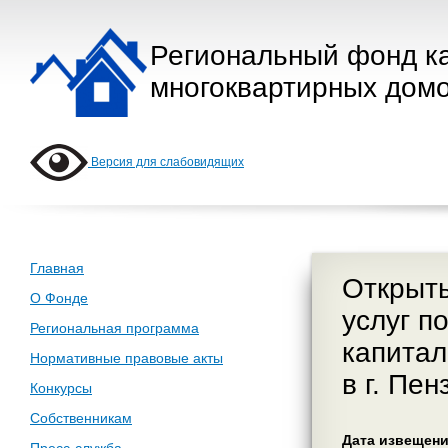
Региональный фонд к
многоквартирных домо
Версия для слабовидящих
Главная
Открыты
О Фонде
услуг п
Региональная программа
капитал
Нормативные правовые акты
в г. Пен
Конкурсы
Собственникам
Дата извещени