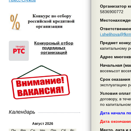
Пресс-служба
Организатор ко
5836900772
Местонахожден
Ответственное
i.shelihova@fkr
Предмет конку
Конкурсный отбор
подрядных
капитальному р
организаций
Адрес многок
Начальная (ма
восемьсот восе
Срок оказания
эксплуатацию р
Условия оплат
договору, в те
по капитальном
Календарь
Дата начала п
Дата окончания
Август 2026
Место, дата и
Пн
Вт
Ср
Чт
Пт
Сб
Вс