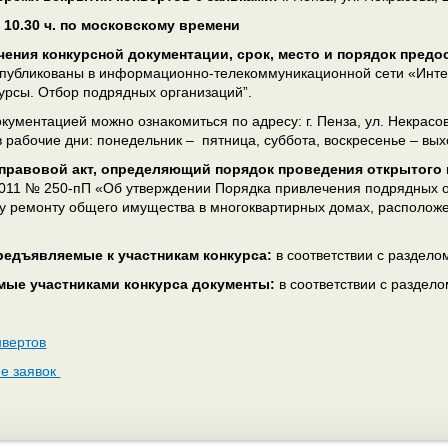
. 10.30 ч. по московскому времени
ения конкурсной документации, срок, место и порядок предо
опубликованы в информационно-телекоммуникационной сети «Инт
курсы. Отбор подрядных организаций”.
кументацией можно ознакомиться по адресу: г. Пенза, ул. Некрасова
 в рабочие дни: понедельник – пятница, суббота, воскресенье – вы
равовой акт, определяющий порядок проведения открытого 
2011 № 250-пП «Об утверждении Порядка привлечения подрядных ор
у ремонту общего имущества в многоквартирных домах, расположе
редъявляемые к участникам конкурса:
в соответствии с раздел
мые участниками конкурса документы:
в соответствии с раздел
нвертов
е заявок