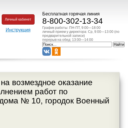
Бесплатная горячая линия
8-800-302-13-34
Личный кабинет
График работы: ПН-ПТ, 9:00—18:00
Инструкция
личный прием у директора: Ср, 9:00—13:00 (по
предварительной записи)
перерыв на обед: 13:00—14:00
 на возмездное оказание
олнением работ по
 дома № 10, городок Военный