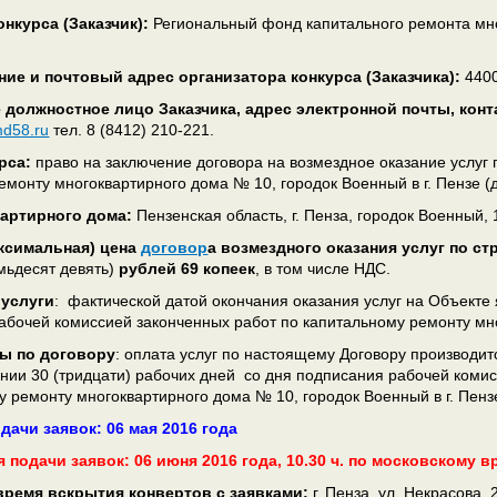
нкурса (Заказчик):
Региональный фонд капитального ремонта мн
ие и почтовый адрес организатора конкурса (Заказчика):
4400
 должностное лицо Заказчика, адрес электронной почты, кон
md58.ru
тел. 8 (8412) 210-221.
рса:
право на заключение договора на возмездное оказание услуг
емонту многоквартирного дома № 10, городок Военный в г. Пензе (
вартирного дома:
Пензенская область, г. Пенза, городок Военный, 
ксимальная) цена
договор
а
возмездного оказания услуг по с
мьдесят девять)
рублей 69 копеек
, в том числе НДС.
 услуги
: фактической датой окончания оказания услуг на Объекте
абочей комиссией законченных работ по капитальному ремонту мно
ы по договору
: оплата услуг по настоящему Договору производит
чении 30 (тридцати) рабочих дней со дня подписания рабочей коми
у ремонту многоквартирного дома № 10, городок Военный в г. Пенз
одачи заявок:
06 мая 2016 года
 подачи заявок: 06 июня 2016 года, 10.30 ч. по московскому 
 время вскрытия конвертов с заявками:
г. Пенза, ул. Некрасова, 