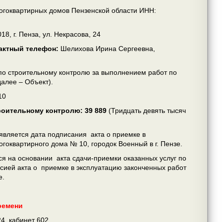
огоквартирных домов Пензенской области ИНН:
18, г. Пенза, ул. Некрасова, 24
тактный телефон:
Шелихова Ирина Сергеевна,
 по строительному контролю за выполнением работ по
далее – Объект).
10
троительному контролю
:
39 889
(Тридцать девять тысяч
 является дата подписания акта о приемке в
гоквартирного дома № 10, городок Военный в г. Пензе.
ся на основании акта сдачи-приемки оказанных услуг по
ссией акта о приемке в эксплуатацию законченных работ
е.
времени
24, кабинет 602,