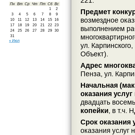
221.
Пн
Вт
Ср
Чт
Пт
Сб
Вс
1
2
Предмет конкур
3
4
5
6
7
8
9
возмездное оказ
10
11
12
13
14
15
16
17
18
19
20
21
22
23
выполнением ра
24
25
26
27
28
29
30
многоквартирного
31
« Июл
ул. Карпинского,
Объект).
Адрес многокв
Пенза, ул. Карпи
Начальная (ма
оказания услуг
двадцать восемь
копейки
, в т.ч. 
Срок оказания 
оказания услуг 