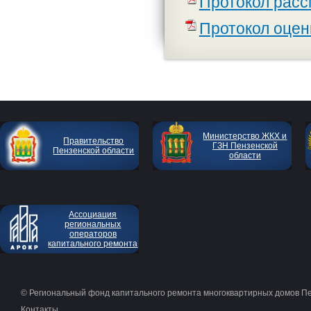
Протокол расс
Протокол оцен
Министерство ЖКХ и
Правительство
ГЗН Пензенской
Пензенской области
области
Ассоциация
региональных
операторов
капитального ремонта
© Региональный фонд капитального ремонта многоквартирных домов П
Контакты