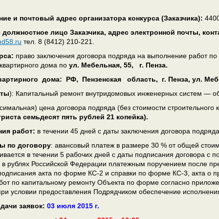
ие и почтовый адрес организатора конкурса (Заказчика):
4400
 должностное лицо Заказчика, адрес электронной почты, кон
md58.ru
тел. 8 (8412) 210-221.
рса:
право заключения договора подряда на выполнение работ
вартирного дома по
ул. Мебельная, 55, г. Пенза.
вартирного дома:
РФ,
Пензенская область, г. Пенза, ул. Меб
кты
): Капитальный ремонт внутридомовых инженерных систем — о
симальная) цена договора подряда (без стоимости строительного 
триста семьдесят пять рублей 21 копейка).
ния работ:
в течении 45 дней с даты заключения договора подряда
ы по договору
: авансовый платеж в размере 30 % от общей стоим
чивается в течении 5 рабочих дней с даты подписания договора с п
 в рублях Российской Федерации платежным поручением после п
подписания акта по форме КС-2 и справки по форме КС-3, акта о 
бот по капитальному ремонту Объекта по форме согласно приложен
при условии предоставления Подрядчиком обеспечение исполнения
одачи заявок:
03 июля 2015 г.