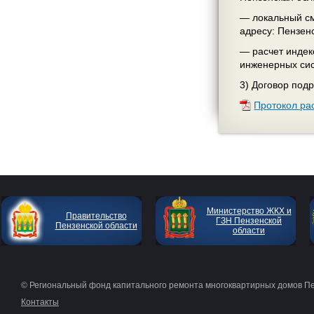
— локальный см
адресу: Пензенс
— расчет индек
инженерных сис
3) Договор подр
Протокол ра
Министерство ЖКХ и
Правительство
ГЗН Пензенской
Пензенской области
области
© Региональный фонд капитального ремонта многоквартирных домов П
Контакты