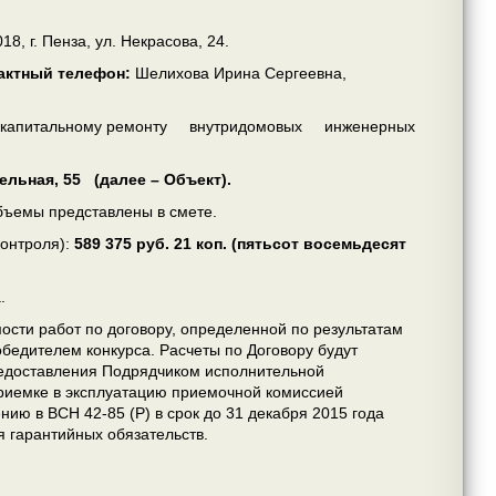
18, г. Пенза, ул. Некрасова, 24.
тактный телефон:
Шелихова Ирина Сергеевна,
 по капитальному ремонту внутридомовых инженерных
ельная, 55 (далее – Объект).
бъемы представлены в смете.
контроля):
589
375
руб. 21 коп. (пятьсот восемьдесят
.
ости работ по договору, определенной по результатам
обедителем конкурса. Расчеты по Договору будут
редоставления Подрядчиком исполнительной
приемке в эксплуатацию приемочной комиссией
ию в ВСН 42-85 (Р) в срок до 31 декабря 2015 года
 гарантийных обязательств.