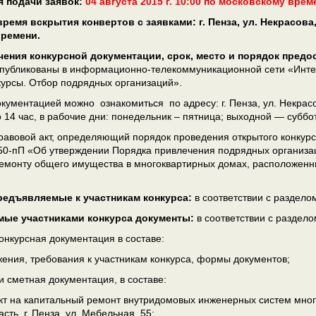
я подачи заявок:
04 августа 2015 г. 10:00 по московскому врем
 время вскрытия конвертов с заявками:
г. Пенза, ул. Некрасова
времени.
ения конкурсной документации, срок, место и порядок предо
опубликованы в информационно-телекоммуникационной сети «Инт
курсы. Отбор подрядных организаций».
кументацией можно ознакомиться по адресу: г. Пенза, ул. Некрасова
 14 час, в рабочие дни: понедельник – пятница; выходной — суббо
авовой акт, определяющий порядок проведения открытого конкурс
50-пП «Об утверждении Порядка привлечения подрядных организаци
емонту общего имущества в многоквартирных домах, расположенн
редъявляемые к участникам конкурса:
в соответствии с раздел
мые участниками конкурса документы:
в соответствии с раздел
онкурсная документация в составе:
ения, требования к участникам конкурса, формы документов;
и сметная документация, в составе:
т на капитальный ремонт внутридомовых инженерных систем мног
сть, г. Пенза, ул. Мебельная, 55;