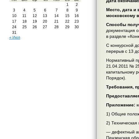
Дата окончани
1
2
Место, дата и
3
4
5
6
7
8
9
московскому 
10
11
12
13
14
15
16
17
18
19
20
21
22
23
Способы получ
24
25
26
27
28
29
30
документация 
31
в разделе «Кон
« Июл
С конкурсной до
перерыв с 13 до
Нормативный пр
21.04.2011 № 2
капитальному р
Порядок).
Требования, п
Предоставляе
Приложение:
к
1) Общие полож
2) Техническая 
— дефектный ак
Пензенская обла