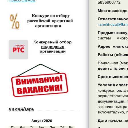
Пресс-служба
5836900772
Местонахожден
Ответственное
i.shelihova@fkr
Предмет конку
систем многок
Конкурсный отбор
Адрес многок
подрядных
организаций
Работы (объе
Начальная (мак
девять тысяч 
Срок выполне
Условия оплат
конкурса, опла
осуществляться
документации, 
законченных ра
Календарь
включительно, 
Дата начала п
Август 2026
Пн
Вт
Ср
Чт
Пт
Сб
Вс