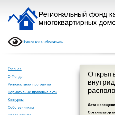
Региональный фонд к
многоквартирных домо
Версия для слабовидящих
Главная
Открыты
О Фонде
внутрид
Региональная программа
располо
Нормативные правовые акты
Конкурсы
Дата извещения
Собственникам
Организатор ко