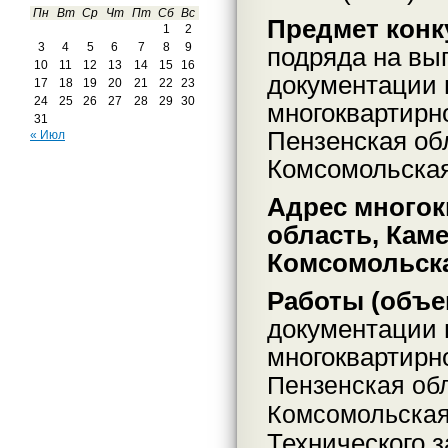
Пн
Вт
Ср
Чт
Пт
Сб
Вс
Предмет конк
1
2
3
4
5
6
7
8
9
подряда на вы
10
11
12
13
14
15
16
документации 
17
18
19
20
21
22
23
24
25
26
27
28
29
30
многоквартирно
31
Пензенская обл
« Июл
Комсомольская
Адрес многок
область, Каме
Комсомольска
Работы (объе
документации 
многоквартирн
Пензенская обл
Комсомольская
Технического 