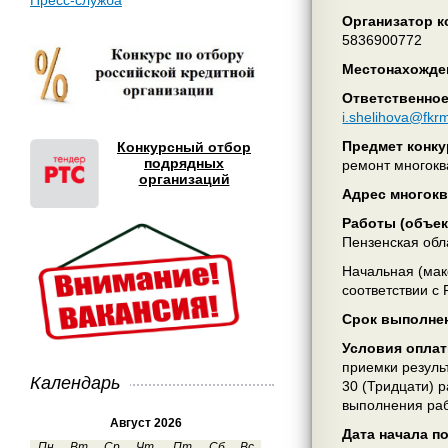
Пресс-служба
Организатор ко
5836900772
Местонахожден
Ответственное
i.shelihova@fkr
Предмет конку
Конкурсный отбор
подрядных
ремонт многоква
организаций
Адрес многокв
Работы (объе
Пензенская обла
Начальная (мак
соответствии с
Срок выполне
Условия оплат
приемки резуль
Календарь
30 (Тридцати) р
выполнения раб
Август 2026
Дата начала п
Пн
Вт
Ср
Чт
Пт
Сб
Вс