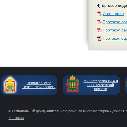
4) Договор подр
Извещение
Протокол вс
Протокол ра
Протокол оц
Министерство ЖКХ и
Правительство
ГЗН Пензенской
Пензенской области
области
© Региональный фонд капитального ремонта многоквартирных домов П
Контакты