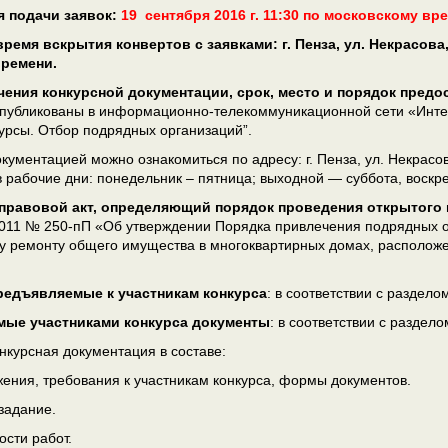
я подачи заявок:
19 сентября 2016 г. 11:30 по московскому вр
 время вскрытия конвертов с заявками:
г. Пенза, ул. Некрасова
времени.
ения конкурсной документации, срок, место и порядок предо
публикованы в информационно-телекоммуникационной сети «Интер
курсы. Отбор подрядных организаций”.
кументацией можно ознакомиться по адресу: г. Пенза, ул. Некрасова
 в рабочие дни: понедельник – пятница; выходной — суббота, воскр
равовой акт, определяющий порядок проведения открытого 
2011 № 250-пП «Об утверждении Порядка привлечения подрядных ор
у ремонту общего имущества в многоквартирных домах, расположе
редъявляемые к участникам конкурса
: в соответствии с раздел
мые участниками конкурса документы
: в соответствии с разде
нкурсная документация в составе:
ения, требования к участникам конкурса, формы документов.
 задание.
ости работ.