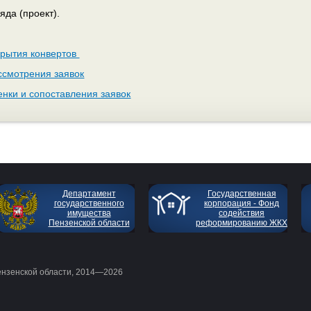
яда (проект).
крытия конвертов
ссмотрения заявок
енки и сопоставления заявок
Департамент
Государственная
государственного
корпорация - Фонд
имущества
содействия
Пензенской области
реформированию ЖКХ
ензенской области, 2014—2026