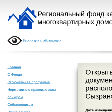
Региональный фонд к
многоквартирных домо
Версия для слабовидящих
Главная
Открыты
О Фонде
докумен
Региональная программа
располо
Нормативные правовые акты
Сызранс
Конкурсы
Собственникам
Дата извещения