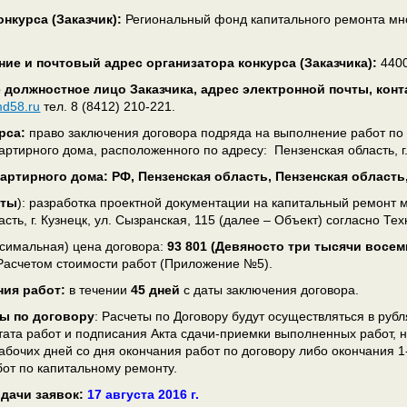
нкурса (Заказчик):
Региональный фонд капитального ремонта мн
ие и почтовый адрес организатора конкурса (Заказчика):
4400
 должностное лицо Заказчика, адрес электронной почты, кон
md58.ru
тел. 8 (8412) 210-221.
рса:
право заключения договора подряда на выполнение работ по 
ртирного дома, расположенного по адресу: Пензенская область, г.
артирного дома:
РФ, Пензенская область, Пензенская область, 
кты
): разработка проектной документации на капитальный ремонт 
сть, г. Кузнецк, ул. Сызранская, 115 (далее – Объект) согласно Т
симальная) цена договора:
93 801
(Девяносто три тысячи восемь
 Расчетом стоимости работ (Приложение №5).
ния работ:
в течении
45 дней
с даты заключения договора.
ы по договору
: Расчеты по Договору будут осуществляться в ру
тата работ и подписания Акта сдачи-приемки выполненных работ, н
абочих дней со дня окончания работ по договору либо окончания 1-
от по капитальному ремонту.
одачи заявок:
17 августа 2016 г.