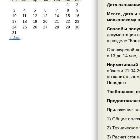
Дата окончани
1
2
3
4
5
6
7
8
9
Место, дата и
10
11
12
13
14
15
16
московскому 
17
18
19
20
21
22
23
24
25
26
27
28
29
30
Способы получ
31
документация о
« Июл
в разделе “Кон
С конкурсной до
с 13 до 14 час,
Нормативный п
области 21.04.
по капитальном
Порядок).
Требования, п
Предоставляе
Приложение: ко
1) Общие полож
2) Техническое
3) Расчет стоим