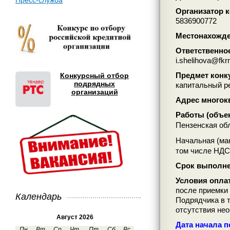
Пресс-служба
Организатор к
5836900772
Местонахожден
Ответственно
i.shelihova@fkr
Предмет конк
Конкурсный отбор
подрядных
капитальный ре
организаций
Адрес многокв
Работы (объе
Пензенская обл
Начальная (ма
том числе НДС
Срок выполне
Условия опла
после приемки 
Календарь
Подрядчика в т
отсутствия не
Август 2026
Дата начала по
Пн
Вт
Ср
Чт
Пт
Сб
Вс