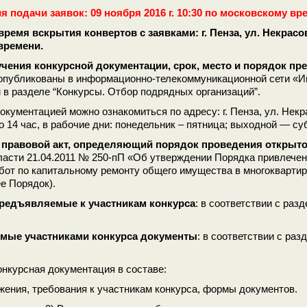
я подачи заявок: 09 ноября 2016 г. 10:30 по московскому вр
время вскрытия конвертов с заявками: г. Пенза, ул. Некрасова,
времени.
чения конкурсной документации, срок, место и порядок пр
опубликованы в информационно-телекоммуникационной сети «Ин
 в разделе “Конкурсы. Отбор подрядных организаций”.
окументацией можно ознакомиться по адресу: г. Пенза, ул. Некрас
о 14 час, в рабочие дни: понедельник – пятница; выходной — су
правовой акт, определяющий порядок проведения открыто
ласти 21.04.2011 № 250-пП «Об утверждении Порядка привлечени
бот по капитальному ремонту общего имущества в многокварти
е Порядок).
предъявляемые к участникам конкурса
: в соответствии с ра
мые участниками конкурса документы
: в соответствии с ра
онкурсная документация в составе:
жения, требования к участникам конкурса, формы документов.