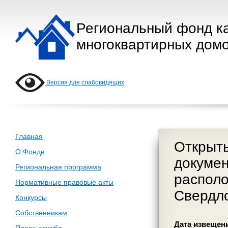
Региональный фонд к
многоквартирных домо
Версия для слабовидящих
Главная
Открыты
О Фонде
докумен
Региональная программа
располо
Нормативные правовые акты
Свердло
Конкурсы
Собственникам
Дата извещения