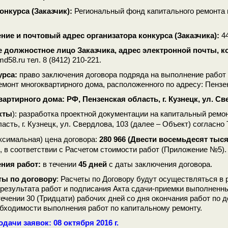
онкурса (Заказчик):
Региональный фонд капитального ремонта
ие и почтовый адрес организатора конкурса (Заказчика):
4
е должностное лицо Заказчика, адрес электронной почты, 
md58.ru тел. 8 (8412) 210-221.
урса:
право заключения договора подряда на выполнение работ 
монт многоквартирного дома, расположенного по адресу: Пензенс
артирного дома: РФ, Пензенская область, г. Кузнецк, ул. Св
кты
): разработка проектной документации на капитальный ремо
(далее – Объект) согласно
асть, г. Кузнецк, ул. Свердлова, 103
ксимальная) цена договора
280 966 (Двести восемьдесят тыс
:
, в соответствии с Расчетом стоимости работ (Приложение №5).
ния работ:
в течении
45 дней
с даты заключения договора.
ты по договору
: Расчеты по Договору будут осуществляться 
результата работ и подписания Акта сдачи-приемки выполненны
ечении 30 (Тридцати) рабочих дней со дня окончания работ по до
обходимости выполнения работ по капитальному ремонту.
дачи заявок: 08 октября 2016 г.