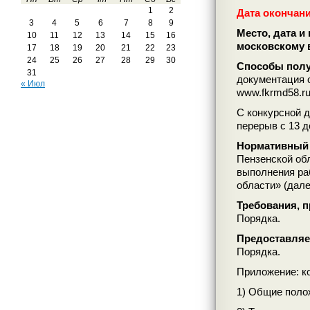
1
2
Дата окончани
3
4
5
6
7
8
9
Место, дата и 
10
11
12
13
14
15
16
московскому 
17
18
19
20
21
22
23
24
25
26
27
28
29
30
Способы полу
31
документация 
« Июл
www.fkrmd58.ru
С конкурсной д
перерыв с 13 д
Нормативный 
Пензенской об
выполнения ра
области» (дале
Требования, 
Порядка.
Предоставляе
Порядка.
Приложение: к
1) Общие поло