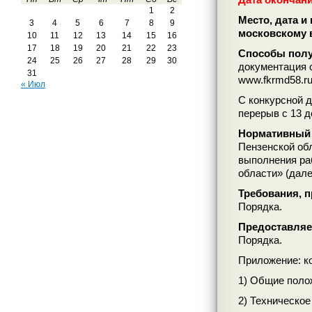
1
2
Место, дата и 
3
4
5
6
7
8
9
московскому 
10
11
12
13
14
15
16
17
18
19
20
21
22
23
Способы полу
24
25
26
27
28
29
30
документация 
31
www.fkrmd58.ru
« Июл
С конкурсной д
перерыв с 13 д
Нормативный 
Пензенской об
выполнения ра
области» (дале
Требования, 
Порядка.
Предоставляе
Порядка.
Приложение: к
1) Общие поло
2) Техническое