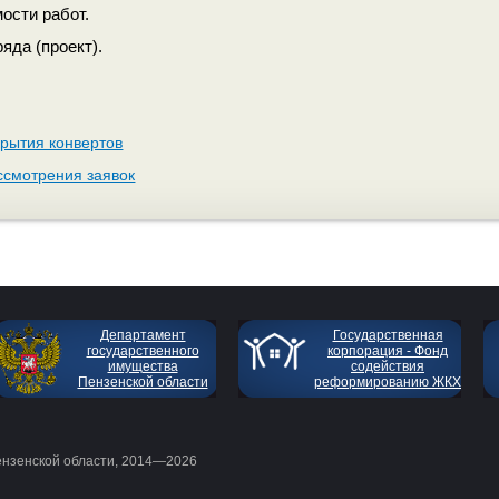
мости работ.
ряда (проект).
крытия конвертов
ссмотрения заявок
Департамент
Государственная
государственного
корпорация - Фонд
имущества
содействия
Пензенской области
реформированию ЖКХ
ензенской области, 2014—2026