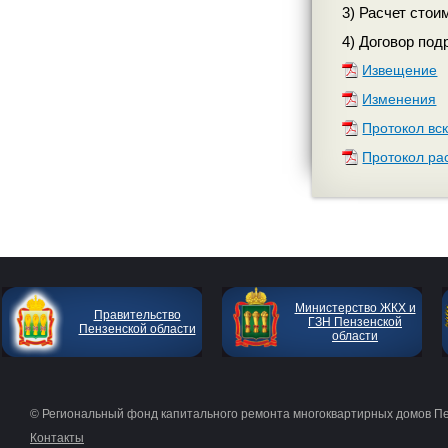
3) Расчет стои
4) Договор под
Извещение
Изменения
Протокол вс
Протокол ра
Министерство ЖКХ и
Правительство
ГЗН Пензенской
Пензенской области
области
© Региональный фонд капитального ремонта многоквартирных домов П
Контакты