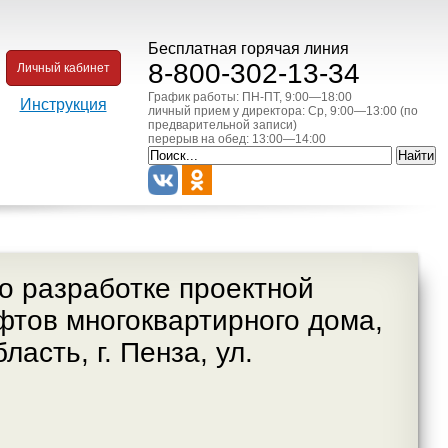
Бесплатная горячая линия
8-800-302-13-34
Личный кабинет
График работы: ПН-ПТ, 9:00—18:00
Инструкция
личный прием у директора: Ср, 9:00—13:00 (по
предварительной записи)
перерыв на обед: 13:00—14:00
о разработке проектной
фтов многоквартирного дома,
асть, г. Пенза, ул.