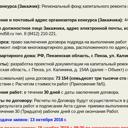
онкурса (Заказчик):
Региональный фонд капитального ремонта
ие и почтовый адрес организатора конкурса (Заказчика):
4
е должностное лицо Заказчика, адрес электронной почты, 
md58.ru тел. 8 (8412) 210-221.
урса:
право заключения договора подряда на выполнение работ 
монт лифтов многоквартирного дома, расположенного по адресу: 
артирного дома: РФ, Пензенская область, г. Пенза, ул. Калин
кты
): разработка проектной документации на капитальный ремо
(далее – Объект) 
ская область, г. Пенза, ул. Калинина, д. 154А
ксимальная) цена договора
73 154 (семьдесят три тысячи сто
:
тствии с Расчетом стоимости работ (Приложение №5).
ния работ:
в течении
30 дней
с даты заключения договора.
ты по договору
: Расчеты по Договору будут осуществляться 
результата работ и подписания Акта сдачи- приемки выполненны
ечении 30 (Тридцати) рабочих дней со дня окончания Работ.
дачи заявок: 13 октября 2016 г.
я подачи заявок: 16 ноября 2016 г. 09:30 по московскому вр