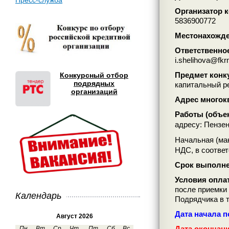
Пресс-служба
Организатор к
5836900772
Местонахожден
Ответственно
i.shelihova@fkr
Предмет конк
Конкурсный отбор
подрядных
капитальный ре
организаций
Адрес многокв
Работы (объе
адресу: Пензен
Начальная (ма
НДС, в соотве
Срок выполне
Условия опла
после приемки 
Календарь
Подрядчика в т
Дата начала по
Август 2026
Дата окончани
Пн
Вт
Ср
Чт
Пт
Сб
Вс