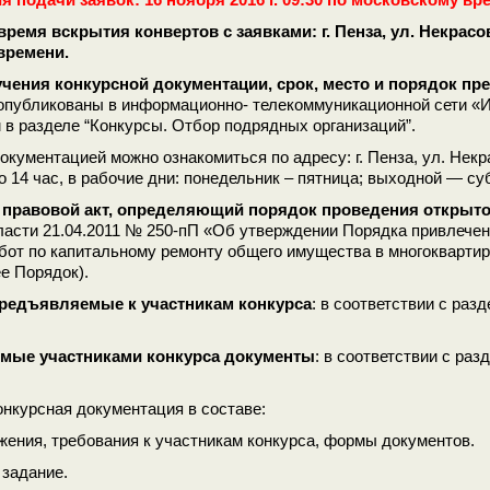
время вскрытия конвертов с заявками: г. Пенза, ул. Некрасова,
времени.
чения конкурсной документации, срок, место и порядок пр
опубликованы в информационно- телекоммуникационной сети «Ин
 в разделе “Конкурсы. Отбор подрядных организаций”.
окументацией можно ознакомиться по адресу: г. Пенза, ул. Некрас
о 14 час, в рабочие дни: понедельник – пятница; выходной — су
правовой акт, определяющий порядок проведения открыто
ласти 21.04.2011 № 250-пП «Об утверждении Порядка привлечени
бот по капитальному ремонту общего имущества в многокварти
е Порядок).
предъявляемые к участникам конкурса
: в соответствии с ра
мые участниками конкурса документы
: в соответствии с ра
онкурсная документация в составе:
жения, требования к участникам конкурса, формы документов.
 задание.