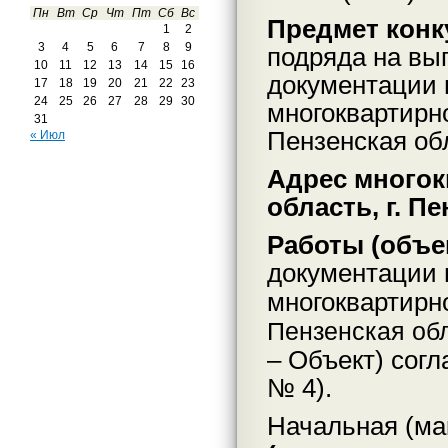
Пн
Вт
Ср
Чт
Пт
Сб
Вс
Предмет конк
1
2
3
4
5
6
7
8
9
подряда на вы
10
11
12
13
14
15
16
документации 
17
18
19
20
21
22
23
24
25
26
27
28
29
30
многоквартирно
31
Пензенская обла
« Июл
Адрес многок
область, г. Пе
Работы (объе
документации 
многоквартирн
Пензенская обла
– Объект) сог
№ 4).
Начальная (ма