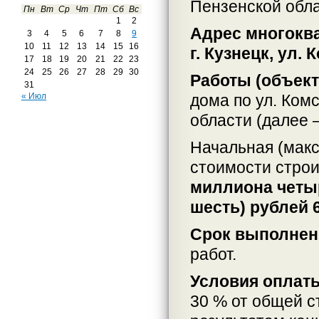
Пензенской обл
Пн
Вт
Ср
Чт
Пт
Сб
Вс
1
2
Адрес многокв
3
4
5
6
7
8
9
10
11
12
13
14
15
16
г. Кузнецк, ул.
17
18
19
20
21
22
23
24
25
26
27
28
29
30
Работы (объек
31
дома по ул. Комс
« Июл
области (далее 
Начальная (макс
стоимости строи
миллиона четыр
шесть) рублей 6
Срок выполнен
работ.
Условия оплат
30 % от общей с