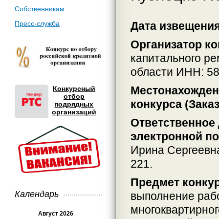
Собственникам
Пресс-служба
Дата извещения:
Организатор ко
капитального р
области ИНН: 5
Местонахождени
Конкурсный
отбор
конкурса (Заказ
подрядных
организаций
Ответственное 
электронной по
Ирина Сергеевн
221.
Предмет конкур
Календарь
выполнение раб
многоквартирного
Август 2026