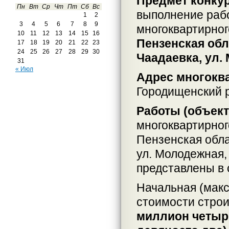
Предмет конкур
Пн
Вт
Ср
Чт
Пт
Сб
Вс
выполнение рабо
1
2
3
4
5
6
7
8
9
многоквартирног
10
11
12
13
14
15
16
Пензенская обл
17
18
19
20
21
22
23
24
25
26
27
28
29
30
Чаадаевка, ул.
31
« Июл
Адрес многокв
Городищенский р
Работы (объек
многоквартирног
Пензенская обла
ул. Молодежная,
представлены в 
Начальная (макс
стоимости строи
миллион четыр