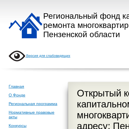
Региональный фонд к
ремонта многокварти
Пензенской области
Версия для слабовидящих
Главная
Открытый к
О Фонде
капитально
Региональная программа
многокварт
Нормативные правовые
акты
адресу: Пен
Конкурсы