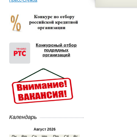
Пресс-служба
Конкурсный отбор
подрядных
организаций
Календарь
Август 2026
Пн
Вт
Ср
Чт
Пт
Сб
Вс