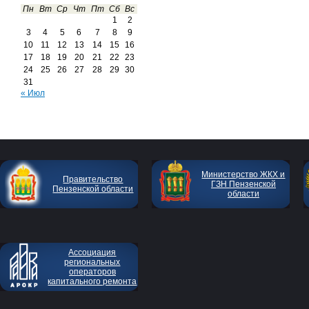
Пн
Вт
Ср
Чт
Пт
Сб
Вс
1
2
3
4
5
6
7
8
9
10
11
12
13
14
15
16
17
18
19
20
21
22
23
24
25
26
27
28
29
30
31
« Июл
Министерство ЖКХ и
Правительство
ГЗН Пензенской
Пензенской области
области
Ассоциация
региональных
операторов
капитального ремонта