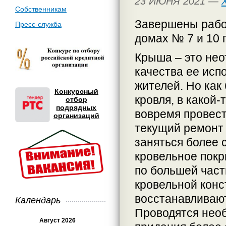
23 ИЮНЯ 2021 —
Собственникам
Завершены рабо
Пресс-служба
домах № 7 и 10 п
Крыша – это нео
качества ее исп
жителей. Но ка
Конкурсный
кровля, в какой-
отбор
подрядных
вовремя провест
организаций
текущий ремонт 
заняться более 
кровельное покр
по большей част
кровельной конс
восстанавливают
Календарь
Проводятся нео
Август 2026