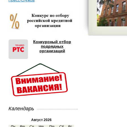
Пресс-служба
Конкурсный отбор
подрядных
организаций
Календарь
Август 2026
Пн
Вт
Ср
Чт
Пт
Сб
Вс