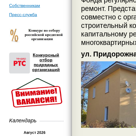
Фонда регулярно
Собственникам
ремонт. Предста
Пресс-служба
совместно с ор
строительный ко
капитальному р
многоквартирных
ул. Придорожна
Конкурсный
отбор
подрядных
организаций
Календарь
Август 2026