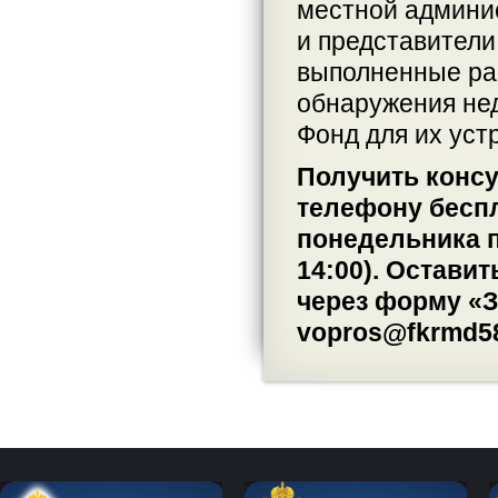
местной админи
и представители
выполненные раб
обнаружения нед
Фонд для их уст
Получить конс
телефону беспл
понедельника по
14:00). Остави
через форму «З
vopros@fkrmd58