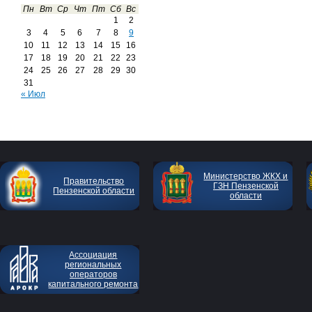
Пн
Вт
Ср
Чт
Пт
Сб
Вс
1
2
3
4
5
6
7
8
9
10
11
12
13
14
15
16
17
18
19
20
21
22
23
24
25
26
27
28
29
30
31
« Июл
Министерство ЖКХ и
Правительство
ГЗН Пензенской
Пензенской области
области
Ассоциация
региональных
операторов
капитального ремонта