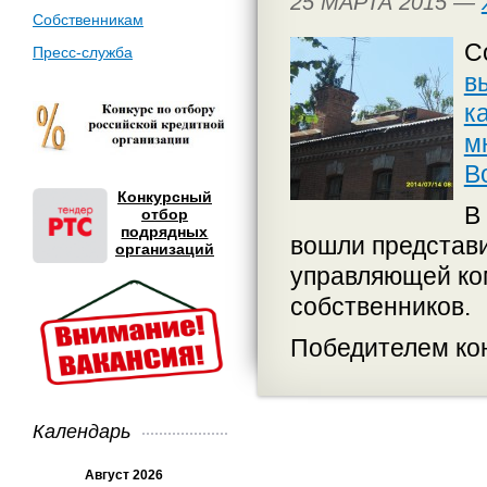
25 МАРТА 2015 —
Собственникам
С
Пресс-служба
в
к
м
В
Конкурсный
В
отбор
подрядных
вошли представи
организаций
управляющей ко
собственников.
Победителем ко
Календарь
Август 2026