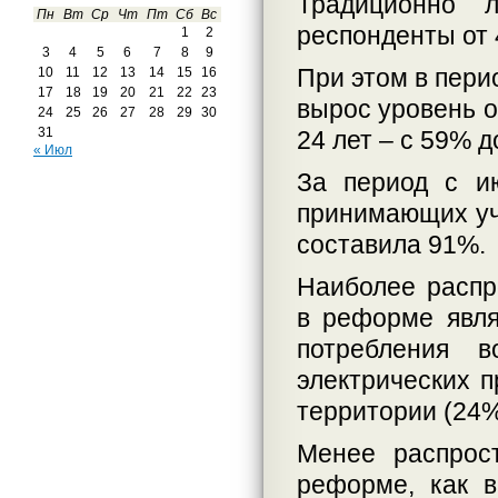
Традиционно 
Пн
Вт
Ср
Чт
Пт
Сб
Вс
респонденты от 4
1
2
3
4
5
6
7
8
9
При этом в пери
10
11
12
13
14
15
16
17
18
19
20
21
22
23
вырос уровень о
24
25
26
27
28
29
30
31
24 лет – с 59% д
« Июл
За период с и
принимающих уч
составила 91%.
Наиболее расп
в реформе явля
потребления 
электрических п
территории (24%
Менее распрос
реформе, как 