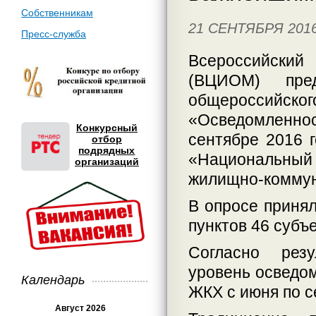
Собственникам
21 СЕНТЯБРЯ 201
Пресс-служба
Всероссийский
(ВЦИОМ) пред
общероссийск
«Осведомленнос
Конкурсный
сентябре 2016 г
отбор
подрядных
«Национальный
организаций
жилищно-коммун
В опросе принял
пунктов 46 субъ
Согласно резу
уровень осведо
Календарь
ЖКХ с июня по с
Август 2026