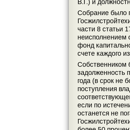
В.Г.) и должност
Собрание было 
Госжилстройтехи
части 8 статьи 
неисполнением 
фонд капитальн
счете каждого и
Собственником 
задолженность п
года (в срок не 
поступления вла
соответствующег
если по истечен
останется не по
Госжилстройтехи
более 50 процен