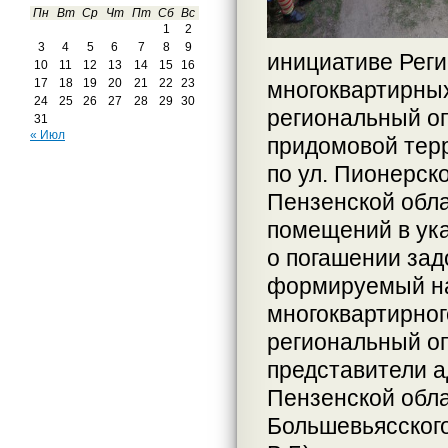
Пн
Вт
Ср
Чт
Пт
Сб
Вс
1
2
3
4
5
6
7
8
9
инициативе Реги
10
11
12
13
14
15
16
17
18
19
20
21
22
23
многоквартирных
24
25
26
27
28
29
30
региональный оп
31
« Июл
придомовой терр
по ул. Пионерск
Пензенской обла
помещений в ук
о погашении зад
формируемый на
многоквартирног
региональный оп
представители 
Пензенской обла
Большевьясского