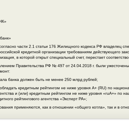
НК»
збанк»
согласно части 2.1 статьи 176 Жилищного кодекса РФ владелец спе
российской кредитной организации требованиям действующего зак
низация, в которой открыт специальный счет, перестает соответств
лением Правительства РФ № 497 от 24.04.2018 г. были ужесточены
монт:
ала банка должен быть не менее 250 млрд рублей;
обладать кредитным рейтингом не ниже уровня А+ (RU) по национ
гентства и (или) кредитным рейтингом не ниже уровня «ruА+» по н
итного рейтингового агентства «Эксперт РА»;
ования применяются, как в отношении «общего котла», так и в отн