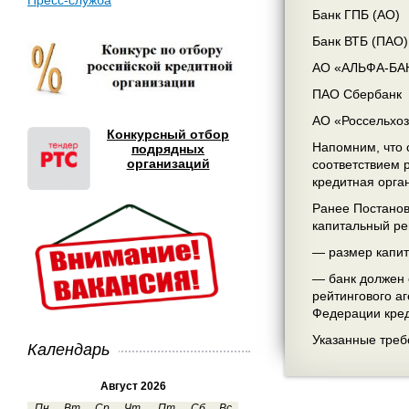
Пресс-служба
Банк ГПБ (АО)
Банк ВТБ (ПАО)
АО «АЛЬФА-БА
ПАО Сбербанк
АО «Россельхо
Конкурсный отбор
Напомним, что 
подрядных
организаций
соответствием 
кредитная орга
Ранее Постанов
капитальный ре
— размер капит
— банк должен 
рейтингового а
Федерации кред
Указанные треб
Календарь
Август 2026
Пн
Вт
Ср
Чт
Пт
Сб
Вс