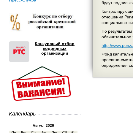
Пресс-служба
будут подписыв
Контролирующие
отношении Реги
специальных сч
По результатам
обвинительное 
Конкурсный отбор
http://www.pen
подрядных
организаций
Фонд капитальн
проектно-сметн
определения см
Календарь
Август 2026
Пн
Вт
Ср
Чт
Пт
Сб
Вс