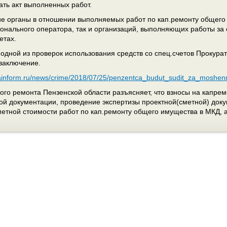
ать акт выполненных работ.
 органы в отношении выполняемых работ по кап.ремонту общего 
онального оператора, так и организаций, выполняющих работы за
етах.
 одной из проверок использования средств со спец.счетов Прокур
заключение.
zainform.ru/news/crime/2018/07/25/penzentca_budut_sudit_za_moshe
ого ремонта Пензенской области разъясняет, что взносы на капрем
ой документации, проведение экспертизы проектной(сметной) доку
етной стоимости работ по кап.ремонту общего имущества в МКД, а