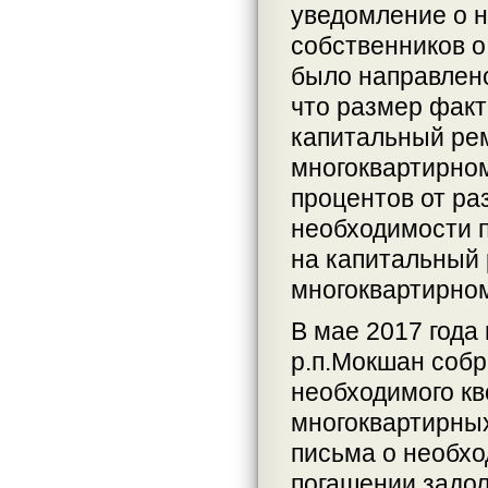
уведомление о 
собственников о
было направлено
что размер факт
капитальный ре
многоквартирном
процентов от ра
необходимости п
на капитальный
многоквартирном
В мае 2017 год
р.п.Мокшан собр
необходимого кв
многоквартирны
письма о необхо
погашении задо