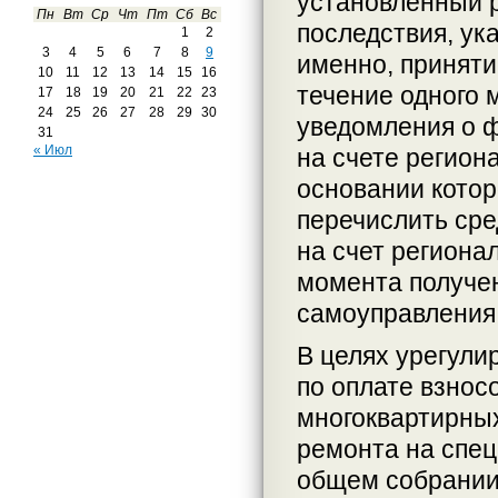
установленный р
Пн
Вт
Ср
Чт
Пт
Сб
Вс
последствия, ук
1
2
3
4
5
6
7
8
9
именно, приняти
10
11
12
13
14
15
16
течение одного 
17
18
19
20
21
22
23
24
25
26
27
28
29
30
уведомления о 
31
« Июл
на счете регион
основании котор
перечислить сре
на счет региона
момента получен
самоуправления
В целях урегули
по оплате взнос
многоквартирны
ремонта на спец
общем собрании