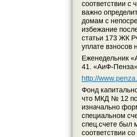
соответствии с 
важно определи
домам с непоср
избежание после
статьи 173 ЖК Р
уплате взносов 
Еженедельник «
41. «АиФ-Пенза»
http://www.penza.
Фонд капитально
что МКД № 12 по
изначально фор
специальном сче
спец.счете был
соответствии со