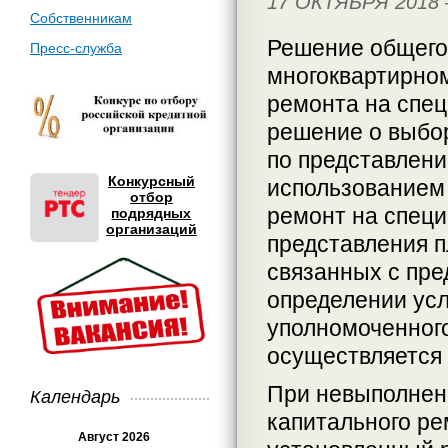
17 ОКТЯБРЯ 2018
Собственникам
Решение общего
Пресс-служба
многоквартирно
ремонта на спец
решение о выбор
по представлени
Конкурсный
использованием 
отбор
ремонт на специ
подрядных
организаций
представления п
связанных с пре
определении усл
уполномоченного
осуществляется 
При невыполнен
Календарь
капитального ре
Август 2026