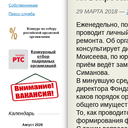
Собственникам
29 МАРТА 2018 —
Пресс-служба
Еженедельно, по
проводит личный
ремонта. Об орг
консультирует д
Конкурсный
Моисеева, по ю
отбор
подрядных
приём ведёт за
организаций
Симанова.
В минувшую сред
директора Фонд
каков порядок о
общего имущест
То, как проводит
Календарь
формирования ф
Август 2026