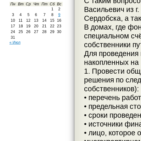
С таким вопросо
Пн
Вт
Ср
Чт
Пт
Сб
Вс
Васильевич из г.
1
2
3
4
5
6
7
8
9
Сердобска, а та
10
11
12
13
14
15
16
В домах, где фо
17
18
19
20
21
22
23
24
25
26
27
28
29
30
специальном счё
31
« Июл
собственники пу
Для проведения 
накопленных на 
1. Провести общ
решения по след
собственников):
• перечень рабо
• предельная ст
• сроки проведе
• источники фин
• лицо, которое