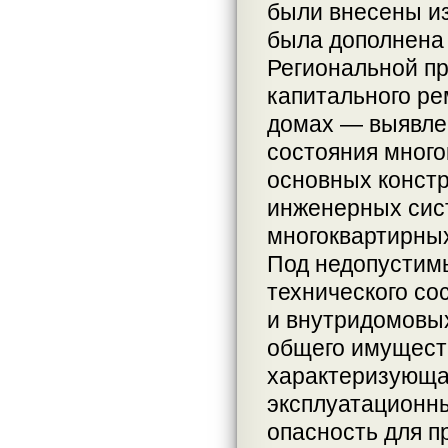
были внесены из
была дополнена
Региональной п
капитального р
домах — выявлен
состояния много
основных конст
инженерных сист
многоквартирны
Под недопустим
технического со
и внутридомовых
общего имущест
характеризующа
эксплуатационны
опасность для п