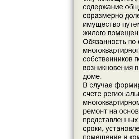
содержание общ
соразмерно доле
имущество путем
жилого помещени
Обязанность по 
многоквартирног
собственников 
возникновения п
доме.
В случае форми
счете региональ
многоквартирно
ремонт на основ
представленных
сроки, установл
помещение и ком