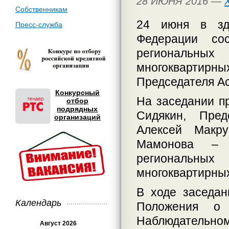
28 ИЮНЯ 2016 —
Собственникам
24 июня в зд
Пресс-служба
Федерации со
региональны
многоквартир
Председателя А
Конкурсный
На заседании п
отбор
подрядных
Сидякин, Пред
организаций
Алексей Макр
Мамонова – и
региональны
многоквартирны
В ходе заседа
Календарь
Положения о
Наблюдательн
Август 2026