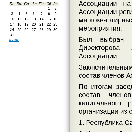
Ассоциации на
Пн
Вт
Ср
Чт
Пт
Сб
Вс
1
2
Ассоциации рег
3
4
5
6
7
8
9
многоквартир
10
11
12
13
14
15
16
17
18
19
20
21
22
23
мероприятия.
24
25
26
27
28
29
30
31
Был выбран С
« Июл
Директорова, 
Ассоциации.
Заключительным
состав членов А
По итогам засе
состав члено
капитального 
организации из 
1. Республика Са