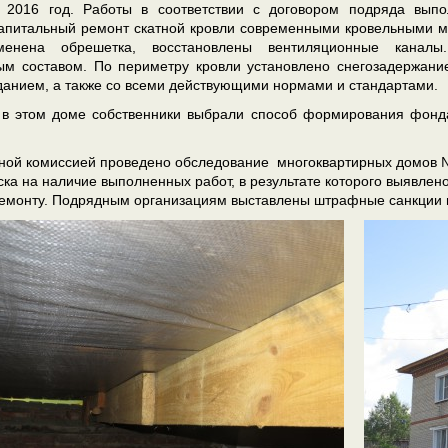
 2016 год. Работы в соответствии с договором подряда вып
апитальный ремонт скатной кровли современными кровельными ма
менена обрешетка, восстановлены вентиляционные каналы
м составом. По периметру кровли установлено снегозадержание
данием, а также со всеми действующими нормами и стандартами.
 в этом доме собственники выбрали способ формирования фонд
ной комиссией проведено обследование многоквартирных домов №1
рска на наличие выполненных работ, в результате которого выявле
емонту. Подрядным организациям выставлены штрафные санкции в