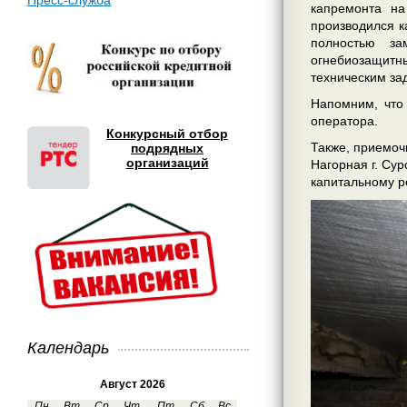
Пресс-служба
капремонта на
производился к
полностью за
огнебиозащитны
техническим за
Напомним, что
оператора.
Конкурсный отбор
Также, приемоч
подрядных
организаций
Нагорная г. Су
капитальному р
Календарь
Август 2026
Пн
Вт
Ср
Чт
Пт
Сб
Вс