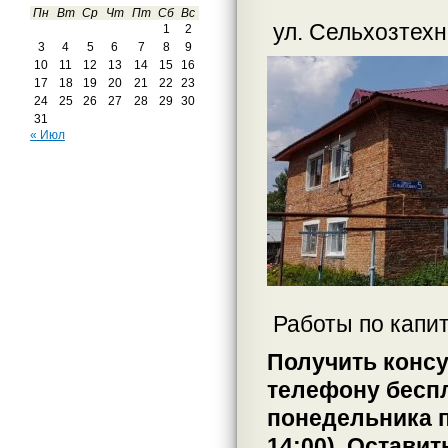
Пн
Вт
Ср
Чт
Пт
Сб
Вс
ул. Сельхозтехн
1
2
3
4
5
6
7
8
9
10
11
12
13
14
15
16
17
18
19
20
21
22
23
24
25
26
27
28
29
30
31
« Июл
Работы по капи
Получить конс
телефону беспл
понедельника по
14:00). Остави