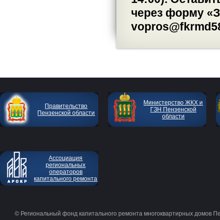
через форму «З
vopros@fkrmd58
Министерство ЖКХ и
Правительство
ГЗН Пензенской
Пензенской области
области
Ассоциация
региональных
операторов
капитального ремонта
© Региональный фонд капитального ремонта многоквартирных домов П