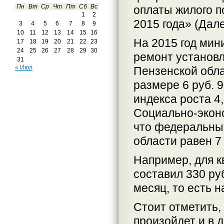
Пн
Вт
Ср
Чт
Пт
Сб
Вс
оплаты жилого п
1
2
2015 года» (Дал
3
4
5
6
7
8
9
10
11
12
13
14
15
16
На 2015 год мин
17
18
19
20
21
22
23
24
25
26
27
28
29
30
ремонт установ
31
« Июл
Пензенской обл
размере 6 руб. 9
индекса роста 4
Социально-эконо
что федеральный
области равен 7
Например, для к
составил 330 руб
месяц, то есть н
Стоит отметить,
произойдет и в 