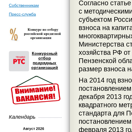
Согласно статье
Собственникам
с методическим
Пресс-служба
субъектом Росс
взноса на капит
многоквартирны
Министерства с
хозяйства РФ от 
Конкурсный
отбор
Пензенской обл
подрядных
организаций
размер взноса н
На 2014 год взн
постановлением 
декабря 2013 го
квадратного мет
стандарта для П
Календарь
постановлением
февраля 2013 г
Август 2026