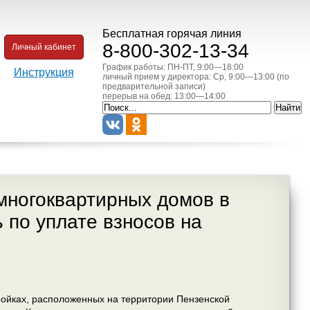
Бесплатная горячая линия
8-800-302-13-34
Личный кабинет
График работы: ПН-ПТ, 9:00—18:00
Инструкция
личный прием у директора: Ср, 9:00—13:00 (по
предварительной записи)
перерыв на обед: 13:00—14:00
многоквартирных домов в
 по уплате взносов на
ройках, расположенных на территории Пензенской