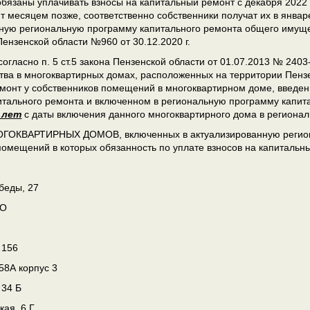
 обязаны уплачивать взносы на капитальный ремонт с декабря 2022 
т месяцем позже, соответственно собственники получат их в январ
ную региональную программу капитального ремонта общего имуще
Пензенской области №960 от 30.12.2020 г.
согласно п. 5 ст.5 закона Пензенской области от 01.07.2013 № 24
ва в многоквартирных домах, расположенных на территории Пензе
монт у собственников помещений в многоквартирном доме, введен
тального ремонта и включенном в региональную программу капитал
 лет
с даты включения данного многоквартирного дома в региона
ОКВАРТИРНЫХ ДОМОВ, включенных в актуализированную региона
помещений в которых обязанность по уплате взносов на капитальны
обеды, 27
 О
 156
58А корпус 3
 34 Б
кая, 6 Г