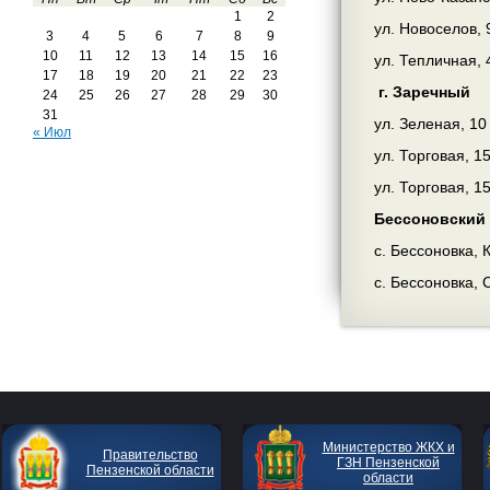
1
2
ул. Новоселов, 
3
4
5
6
7
8
9
10
11
12
13
14
15
16
ул. Тепличная, 
17
18
19
20
21
22
23
г. Заречный
24
25
26
27
28
29
30
31
ул. Зеленая, 10
« Июл
ул. Торговая, 1
ул. Торговая, 1
Бессоновский 
с. Бессоновка,
с. Бессоновка, 
Министерство ЖКХ и
Правительство
ГЗН Пензенской
Пензенской области
области