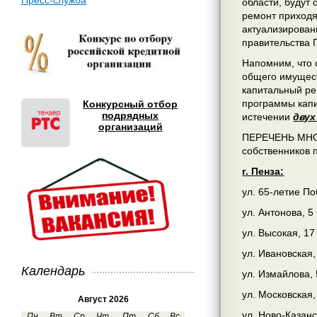
Пресс-служба
области, будут
ремонт приходя
актуализирован
правительства 
Напомним, что 
общего имущест
капитальный ре
программы капи
Конкурсный отбор
подрядных
истечении
двух
организаций
ПЕРЕЧЕНЬ МНОГ
собственников 
г. Пенза:
ул. 65-летие П
ул. Антонова, 5
ул. Высокая, 17
ул. Ивановская,
Календарь
ул. Измайлова, 
ул. Московская,
Август 2026
ул. Ново-Казанс
Пн
Вт
Ср
Чт
Пт
Сб
Вс