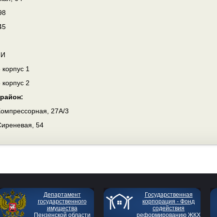
98
45
 И
5 корпус 1
5 корпус 2
район:
 Компрессорная, 27А/3
Сиреневая, 54
Департамент
Государственная
государственного
корпорация - Фонд
имущества
содействия
Пензенской области
реформированию ЖКХ