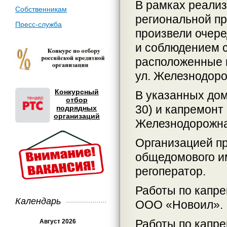
В рамках реализ
Собственникам
региональной п
Пресс-служба
произвели очере
и соблюдением с
расположенные в 
ул. Железнодоро
Конкурсный
В указанных дом
отбор
30) и капремонт
подрядных
организаций
Железнодорожная
Организацией п
общедомового и
регоператор.
Работы по капре
Календарь
ООО «Новоил».
Работы по капре
Август 2026