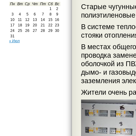
Пн
Вт
Ср
Чт
Пт
Сб
Вс
Старые чугунны
1
2
полиэтиленовые
3
4
5
6
7
8
9
10
11
12
13
14
15
16
В системе тепл
17
18
19
20
21
22
23
24
25
26
27
28
29
30
стояки отоплени
31
« Июл
В местах общего
проводка замене
оболочкой из ПВ
дымо- и газовыд
заземления элек
Жители очень р