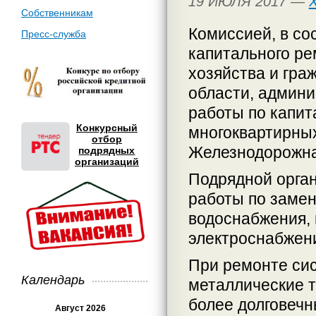
19 ИЮЛЯ 2017 —
Собственникам
Комиссией, в со
Пресс-служба
капитального р
хозяйства и гра
области, админи
работы по капи
Конкурсный
многоквартирны
отбор
Железнодорожная
подрядных
организаций
Подрядной орга
работы по заме
водоснабжения, 
электроснабжен
При ремонте си
Календарь
металлические 
более долговеч
Август 2026