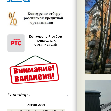
Пресс-служба
Конкурсный отбор
подрядных
организаций
Календарь
Август 2026
Пн
Вт
Ср
Чт
Пт
Сб
Вс