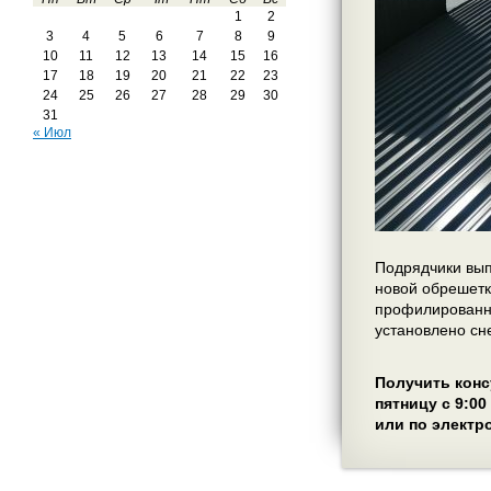
1
2
3
4
5
6
7
8
9
10
11
12
13
14
15
16
17
18
19
20
21
22
23
24
25
26
27
28
29
30
31
« Июл
Подрядчики вып
новой обрешетк
профилированны
установлено сн
Получить конс
пятницу с 9:0
или по электр