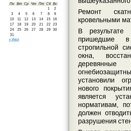
вышеуказанного
Пн
Вт
Ср
Чт
Пт
Сб
Вс
1
2
Ремонт скат
3
4
5
6
7
8
9
кровельными ма
10
11
12
13
14
15
16
17
18
19
20
21
22
23
В результате 
24
25
26
27
28
29
30
31
пришедшие в 
« Июл
стропильной си
окна, восста
деревянные
огнебиозащит
установили ог
нового покрыт
является уст
нормативам, п
должен отводит
разрушения стен