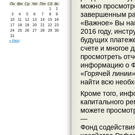
Пн
Вт
Ср
Чт
Пт
Сб
Вс
можно просмотр
1
2
завершенным ра
3
4
5
6
7
8
9
10
11
12
13
14
15
16
«Важное» Вы на
17
18
19
20
21
22
23
2016 году, инстр
24
25
26
27
28
29
30
31
будущих платеж
« Июл
счете и многое 
просмотреть отч
информацию о Ф
«Горячей линии»
найти всю необх
Кроме того, ин
капитального ре
можете просмотр
—
Фонд содействи