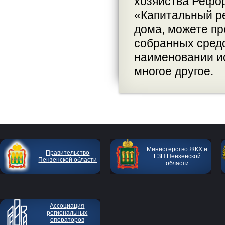
хозяйства Реф
«Капитальный ре
дома, можете п
собранных средс
наименовании ис
многое другое.
Министерство ЖКХ и
Правительство
ГЗН Пензенской
Пензенской области
области
Ассоциация
региональных
операторов