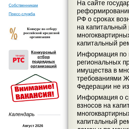
На сайте госуда
Собственникам
реформированию
Пресс-служба
РФ о сроках воз
на капитальный
многоквартирных
капитальный рем
Конкурсный
Информация по 
отбор
региональных п
подрядных
организаций
имущества в мно
требованиями Жи
Федерации не и
Информация о ср
взносов на капи
многоквартирных
Календарь
капитальный ре
Август 2026