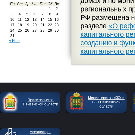
домах и по мони
Пн
Вт
Ср
Чт
Пт
Сб
Вс
региональных пр
1
2
3
4
5
6
7
8
9
РФ размещена н
10
11
12
13
14
15
16
разделе
«О реф
17
18
19
20
21
22
23
24
25
26
27
28
29
30
капитального р
31
« Июл
созданию и фун
капитального ре
Министерство ЖКХ и
Правительство
ГЗН Пензенской
Пензенской области
области
Ассоциация