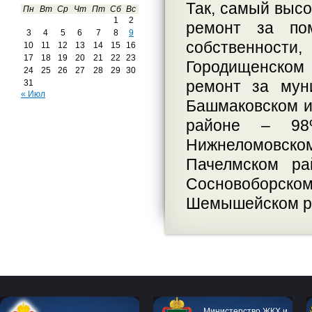
Так, самый высо
Пн
Вт
Ср
Чт
Пт
Сб
Вс
1
2
ремонт за по
3
4
5
6
7
8
9
собственнос
10
11
12
13
14
15
16
17
18
19
20
21
22
23
Городищенском
24
25
26
27
28
29
30
ремонт за мун
31
« Июл
Башмаковском и
районе – 98
Нижнеломовском
Пачелмском р
Сосновоборс
Шемышейском ра
Министерство ЖКХ и