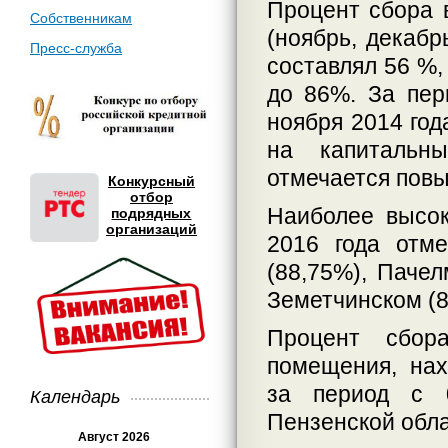
Процент сбора 
Собственникам
(ноябрь, декабр
Пресс-служба
составлял 56 %,
до 86%. За пер
ноября 2014 год
на капитальн
отмечается пов
Конкурсный
отбор
Наиболее высок
подрядных
организаций
2016 года отме
(88,75%), Пачел
Земетчинском (8
Процент сбор
помещения, нах
за период с 0
Календарь
Пензенской обла
Август 2026