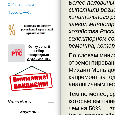
Более половины
Собственникам
выполнили реги
Пресс-служба
капитального р
заявил министр
хозяйства Росс
селекторном со
ремонта, котор
Конкурсный
отбор
По словам минис
подрядных
организаций
отремонтировано
Михаил Мень доб
капремонт за го
аналогичным пер
Тем не менее, с
которые выполни
Календарь
чем на 50% — эт
Август 2026