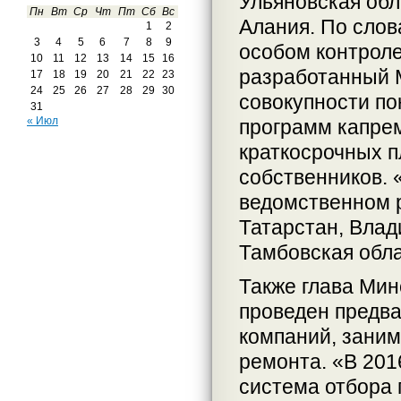
Ульяновская обл
Пн
Вт
Ср
Чт
Пт
Сб
Вс
Алания. По слов
1
2
3
4
5
6
7
8
9
особом контроле
10
11
12
13
14
15
16
разработанный 
17
18
19
20
21
22
23
24
25
26
27
28
29
30
совокупности п
31
« Июл
программ капре
краткосрочных п
собственников.
ведомственном р
Татарстан, Влад
Тамбовская обл
Также глава Мин
проведен предв
компаний, зани
ремонта. «В 201
система отбора 