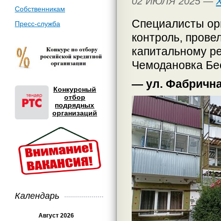
02 ИЮЛЯ 2025 —
Собственникам
Специалисты ор
Пресс-служба
контроль, прове
капитальному ре
Чемодановка Бе
— ул. Фабрична
Конкурсный
отбор
подрядных
организаций
Календарь
Август 2026