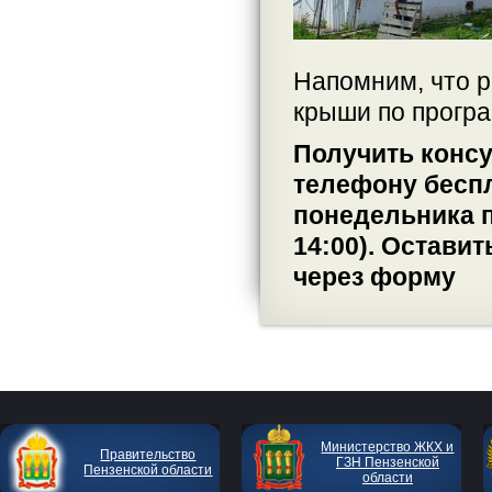
Напомним, что р
крыши по програ
Получить конс
телефону беспл
понедельника по
14:00). Остави
через форму
Министерство ЖКХ и
Правительство
ГЗН Пензенской
Пензенской области
области