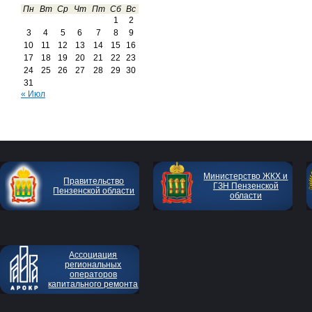
Пн
Вт
Ср
Чт
Пт
Сб
Вс
1
2
3
4
5
6
7
8
9
10
11
12
13
14
15
16
17
18
19
20
21
22
23
24
25
26
27
28
29
30
31
« Июл
Министерство ЖКХ и
Правительство
ГЗН Пензенской
Пензенской области
области
Ассоциация
региональных
операторов
капитального ремонта