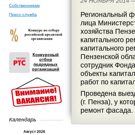
24 НОЯБРЯ 2014
Собственникам
Региональный ф
Пресс-служба
лица Министерс
хозяйства Пензе
капитального ре
капитального ре
Конкурсный
Пензенской обла
отбор
сотрудник Фонда
подрядных
организаций
объекты капитал
работ по капита
Проведена выезд
(г. Пенза), у ко
ремонт фасада.
Календарь
Август 2026