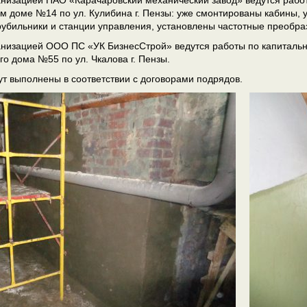
низацией ПАО «Карачаровский механический завод» ведутся рабо
м доме №14 по ул. Кулибина г. Пензы: уже смонтированы кабины
убильники и станции управления, установлены частотные преобра
низацией ООО ПС «УК БизнесСтрой» ведутся работы по капиталь
го дома №55 по ул. Чкалова г. Пензы.
ут выполнены в соответствии с договорами подрядов.