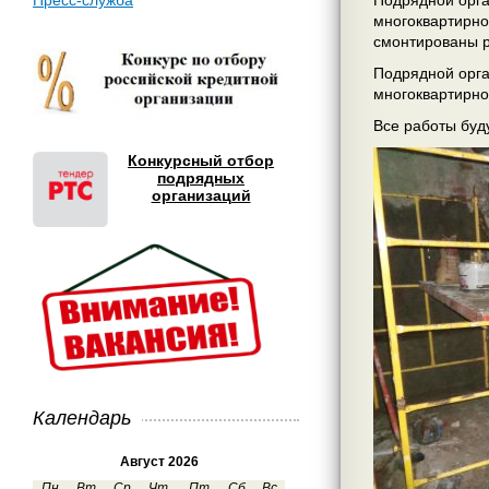
Пресс-служба
Подрядной орга
многоквартирно
смонтированы р
Подрядной орга
многоквартирно
Все работы буд
Конкурсный отбор
подрядных
организаций
Календарь
Август 2026
Пн
Вт
Ср
Чт
Пт
Сб
Вс