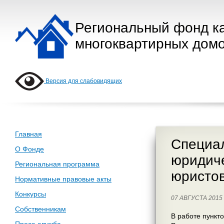
Региональный фонд к
многоквартирных домо
Версия для слабовидящих
Главная
Специал
О Фонде
юридиче
Региональная программа
юристо
Нормативные правовые акты
Конкурсы
07 АВГУСТА 201
Собственникам
В работе пункт