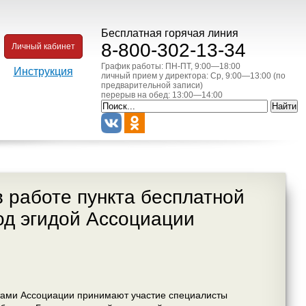
Бесплатная горячая линия
8-800-302-13-34
Личный кабинет
График работы: ПН-ПТ, 9:00—18:00
Инструкция
личный прием у директора: Ср, 9:00—13:00 (по
предварительной записи)
перерыв на обед: 13:00—14:00
 работе пункта бесплатной
од эгидой Ассоциации
стами Ассоциации принимают участие специалисты