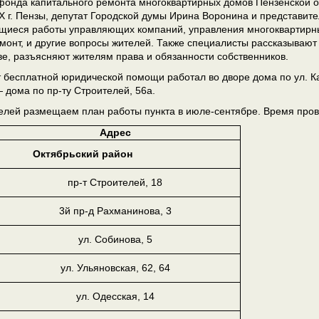
фонда капитального ремонта многоквартирных домов Пензенской о
 г. Пензы, депутат Городской думы Ирина Воронина и представи
щиеся работы управляющих компаний, управления многоквартирны
монт, и другие вопросы жителей. Также специалисты рассказыва
ве, разъясняют жителям права и обязанности собственников.
т бесплатной юридической помощи работал во дворе дома по ул. Ка
— дома по пр-ту Строителей, 56а.
елей размещаем план работы пункта в июле-сентябре. Время прове
Адрес
Октябрьский район
пр-т Строителей, 18
3й пр-д Рахманинова, 3
ул. Собинова, 5
ул. Ульяновская, 62, 64
ул. Одесская, 14