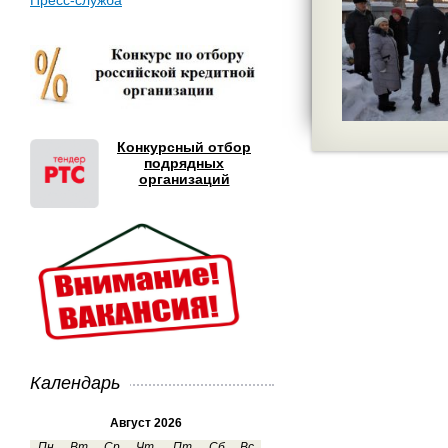
Пресс-служба
Конкурсный отбор
подрядных
организаций
Календарь
Август 2026
Пн
Вт
Ср
Чт
Пт
Сб
Вс