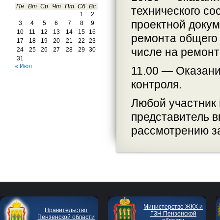
Пн
Вт
Ср
Чт
Пт
Сб
Вс
технического со
1
2
проектной докум
3
4
5
6
7
8
9
10
11
12
13
14
15
16
ремонта общего 
17
18
19
20
21
22
23
числе на ремонт
24
25
26
27
28
29
30
31
« Июл
11.00 — Оказани
контроля.
Любой участник 
представитель в
рассмотрению за
Министерство ЖКХ и
Правительство
ГЗН Пензенской
Пензенской области