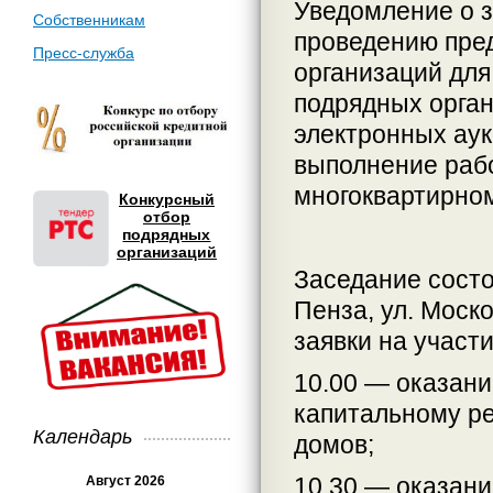
Уведомление о з
Собственникам
проведению пре
Пресс-служба
организаций дл
подрядных орган
электронных аук
выполнение раб
многоквартирном
Конкурсный
отбор
подрядных
организаций
Заседание состои
Пенза, ул. Моско
заявки на участ
10.00 — оказани
капитальному р
Календарь
домов;
10.30 — оказани
Август 2026