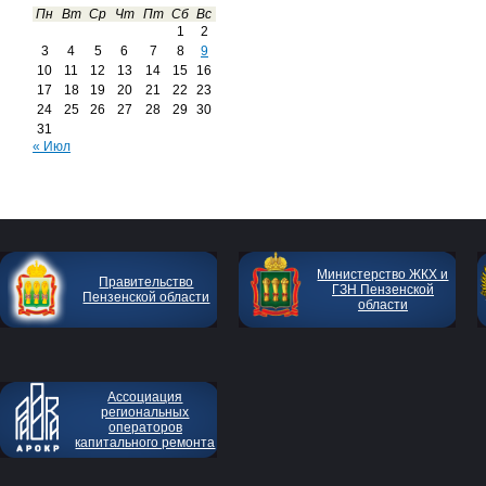
Пн
Вт
Ср
Чт
Пт
Сб
Вс
1
2
3
4
5
6
7
8
9
10
11
12
13
14
15
16
17
18
19
20
21
22
23
24
25
26
27
28
29
30
31
« Июл
Министерство ЖКХ и
Правительство
ГЗН Пензенской
Пензенской области
области
Ассоциация
региональных
операторов
капитального ремонта