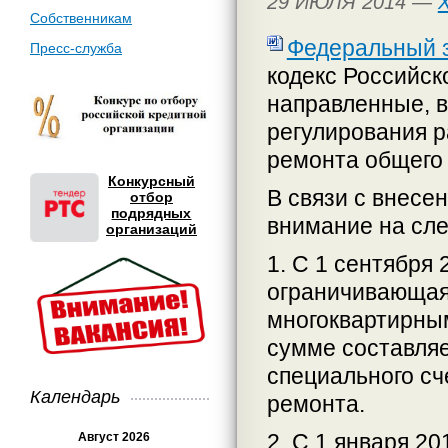
29 ИЮЛЯ 2014 —
Собственникам
Федеральный за
Пресс-служба
кодекс Российск
направленные, в
регулирования р
ремонта общего
Конкурсный
В связи с внес
отбор
подрядных
внимание на сл
организаций
1. С 1 сентября 
ограничивающая
многоквартирным
сумме составляе
специального с
Календарь
ремонта.
2. С 1 января 2
Август 2026