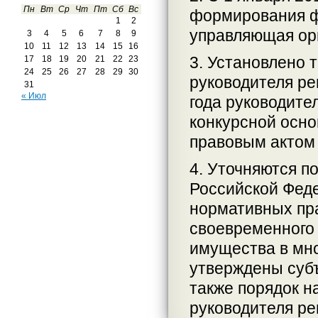
Пн
Вт
Ср
Чт
Пт
Сб
Вс
формирования ф
1
2
управляющая ор
3
4
5
6
7
8
9
10
11
12
13
14
15
16
3. Установлено 
17
18
19
20
21
22
23
24
25
26
27
28
29
30
руководителя ре
31
« Июл
года руководите
конкурсной осно
правовым актом 
4. Уточняются п
Российской Феде
нормативных пр
своевременного 
имущества в мн
утверждены суб
также порядок н
руководителя ре