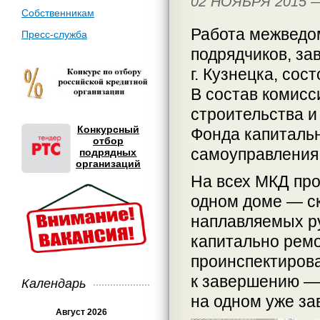
02 НОЯБРЯ 2015
Собственникам
Работа межведом
Пресс-служба
подрядчиков, з
г. Кузнецка, сос
В состав комисс
строительства и
Конкурсный
Фонда капитальн
отбор
самоуправления 
подрядных
организаций
На всех МКД про
одном доме — ск
наплавляемых ру
капитально рем
проинспектирова
к завершению — 
Календарь
на одном уже за
Август 2026