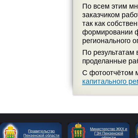
По всем этим мн
заказчиком рабо
так как собстве
формировании ф
регионального о
По результатам 
проделанные ра
С фотоотчётом м
капитального р
Министерство ЖКХ и
Правительство
ГЗН Пензенской
Пензенской области
области